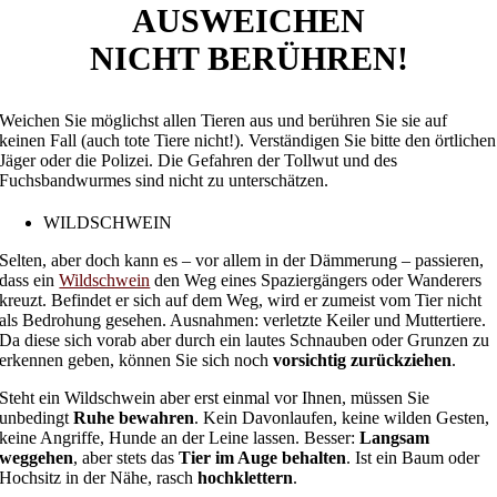
AUSWEICHEN
NICHT BERÜHREN!
Weichen Sie möglichst allen Tieren aus und berühren Sie sie auf
keinen Fall (auch tote Tiere nicht!). Verständigen Sie bitte den örtlichen
Jäger oder die Polizei. Die Gefahren der Tollwut und des
Fuchsbandwurmes sind nicht zu unterschätzen.
WILDSCHWEIN
Selten, aber doch kann es – vor allem in der Dämmerung – passieren,
dass ein
Wildschwein
den Weg eines Spaziergängers oder Wanderers
kreuzt. Befindet er sich auf dem Weg, wird er zumeist vom Tier nicht
als Bedrohung gesehen. Ausnahmen: verletzte Keiler und Muttertiere.
Da diese sich vorab aber durch ein lautes Schnauben oder Grunzen zu
erkennen geben, können Sie sich noch
vorsichtig zurückziehen
.
Steht ein Wildschwein aber erst einmal vor Ihnen, müssen Sie
unbedingt
Ruhe bewahren
. Kein Davonlaufen, keine wilden Gesten,
keine Angriffe, Hunde an der Leine lassen. Besser:
Langsam
weggehen
, aber stets das
Tier im Auge behalten
. Ist ein Baum oder
Hochsitz in der Nähe, rasch
hochklettern
.