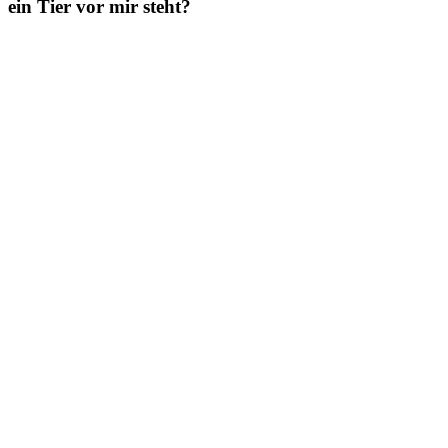
ein Tier vor mir steht?
Zeige
grösseres
Bild