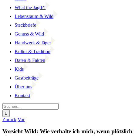
What the Jagd?!
Lebensraum & Wild
Steckbriefe
Genuss & Wild
Handwerk & Jäger
Kultur & Tradition
Daten & Fakten
Kids
Gastbeiträge
Über uns
Kontakt
Suche
nach:
Facebook
YouTube
Instagram
Zurück
Vor
Vorsicht Wild: Wie verhalte ich mich, wenn plötzlich