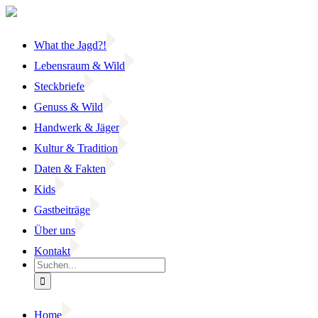
Zum
Inhalt
springen
What the Jagd?!
Lebensraum & Wild
Steckbriefe
Genuss & Wild
Handwerk & Jäger
Kultur & Tradition
Daten & Fakten
Kids
Gastbeiträge
Über uns
Kontakt
Suche
nach:
Home