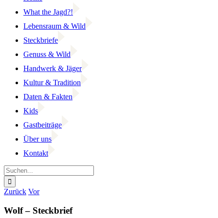
What the Jagd?!
Lebensraum & Wild
Steckbriefe
Genuss & Wild
Handwerk & Jäger
Kultur & Tradition
Daten & Fakten
Kids
Gastbeiträge
Über uns
Kontakt
Suche
nach:
Facebook
YouTube
Instagram
Zurück
Vor
Wolf – Steckbrief