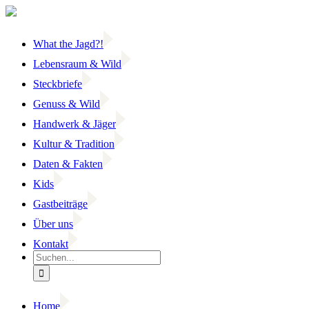
Zum
Inhalt
springen
What the Jagd?!
Lebensraum & Wild
Steckbriefe
Genuss & Wild
Handwerk & Jäger
Kultur & Tradition
Daten & Fakten
Kids
Gastbeiträge
Über uns
Kontakt
Suche
nach:
Home