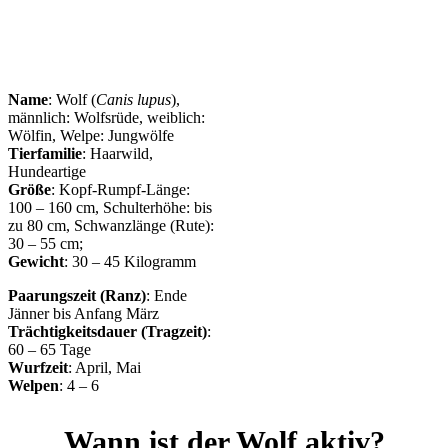
Name
: Wolf (
Canis lupus
),
männlich: Wolfsrüde, weiblich:
Wölfin, Welpe: Jungwölfe
Tierfamilie
: Haarwild,
Hundeartige
Größe
: Kopf-Rumpf-Länge:
100 – 160 cm, Schulterhöhe: bis
zu 80 cm, Schwanzlänge (Rute):
30 – 55 cm;
Gewicht
: 30 – 45 Kilogramm
Paarungszeit (Ranz)
: Ende
Jänner bis Anfang März
Trächtigkeitsdauer (Tragzeit)
:
60 – 65 Tage
Wurfzeit
: April, Mai
Welpen
: 4 – 6
Wann ist der Wolf aktiv?