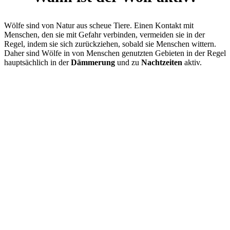
Wölfe sind von Natur aus scheue Tiere. Einen Kontakt mit
Menschen, den sie mit Gefahr verbinden, vermeiden sie in der
Regel, indem sie sich zurückziehen, sobald sie Menschen wittern.
Daher sind Wölfe in von Menschen genutzten Gebieten in der Regel
hauptsächlich in der
Dämmerung
und zu
Nachtzeiten
aktiv.
Wo leben Wölfe?
Der natürliche Lebensraum eines Wolfes ist sehr vielfältig und
umfasst
Graslandschaften
ebenso wie
Wälder
. Aber auch in
Feuchtgebieten
oder im
Gebirge
sind Wölfe anzutreffen. Wegen
des Menschen und den vielen Siedlungsgebieten und
Kulturlandschaften zieht sich der Wolf heute zumeist in Wälder
zurück.
Wölfe leben in Rudeln
wobei jedes Rudel ein eigenes Territorium
hat. Diese Territorien sind in der Regel mehrere tausend Hektar
groß. Die Rudelgröße liegt bei rund 4 – 9 Tieren, dem Elternpaar
und dessen Nachwuchs.
Wölfe, die nach einem geeigneten Territorium suchen, wandern oft
viele Kilometer weit. Ein Wolf kann am Tag eine Strecke von über