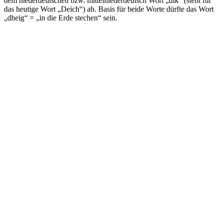
dem niederdeutschen bzw. mittelniederdeutsch Wort „dīk“ (steht für
das heutige Wort „Deich“) ab. Basis für beide Worte dürfte das Wort
„dheig“ = „in die Erde stechen“ sein.