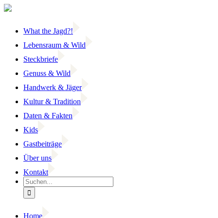
Zum
Inhalt
springen
What the Jagd?!
Lebensraum & Wild
Steckbriefe
Genuss & Wild
Handwerk & Jäger
Kultur & Tradition
Daten & Fakten
Kids
Gastbeiträge
Über uns
Kontakt
Suche
nach:
Home