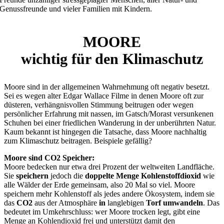
Genussfreunde und vieler Familien mit Kindern.
MOORE
wichtig für den Klimaschutz
Moore sind in der allgemeinen Wahrnehmung oft negativ besetzt.
Sei es wegen alter Edgar Wallace Filme in denen Moore oft zur
düsteren, verhängnisvollen Stimmung beitrugen oder wegen
persönlicher Erfahrung mit nassen, im Gatsch/Morast versunkenen
Schuhen bei einer friedlichen Wanderung in der unberührten Natur.
Kaum bekannt ist hingegen die Tatsache, dass Moore nachhaltig
zum Klimaschutz beitragen. Beispiele gefällig?
Moore sind CO2 Speicher:
Moore bedecken nur etwa drei Prozent der weltweiten Landfläche.
Sie
speichern
jedoch die
doppelte Menge Kohlenstoffdioxid
wie
alle Wälder der Erde gemeinsam, also 20 Mal so viel. Moore
speichern mehr Kohlenstoff als jedes andere Ökosystem, indem sie
das
CO2
aus der Atmosphäre
in
langlebigen
Torf umwandeln
. Das
bedeutet im Umkehrschluss: wer Moore trocken legt, gibt eine
Menge an Kohlendioxid frei und unterstützt damit den