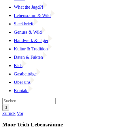
What the Jagd?!
Lebensraum & Wild
Steckbriefe
Genuss & Wild
Handwerk & Jäger
Kultur & Tradition
Daten & Fakten
Kids
Gastbeiträge
Über uns
Kontakt
Suche
nach:
Facebook
YouTube
Instagram
Zurück
Vor
Moor Teich Lebensräume