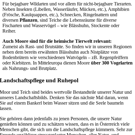
Für bejagbare Wildarten und vor allem für nicht-bejagbare Tierarten.
Neben Insekten (Libellen, Wasserläufer, Mücken, etc.), Amphibien
(Frösche, Kaulquappen, etc.), Schnecken, Ringelnattern und
diversen
Pflanzen
, sind Teiche die Lebensräume für diverse
Fischarten und Wasservögel – wie Blässhuhn, Stockente oder
Reiher.
Auch Moore sind für die heimische Tierwelt relevant:
Zumeist als Rast- und Brutstätte. So finden wir in unseren Regionen
neben dem bereits erwähnten Blässhuhn auch Nistplätze von
Bodenbrütern wie verschiedenen Watvögeln – zB. Regenpfeiffern
oder Kiebitzen. In Mitteleuropa dienen Moore
über 300 Vogelarten
als Nahrungs- und Brutplatz.
Landschaftspflege und Ruhepol
Moor und Teich sind beides wertvolle Bestandteile unserer Natur und
unseres Landschaftsbilds. Denken Sie das nächste Mal daran, wenn
Sie auf einem Bankerl beim Wasser sitzen und die Seele baumeln
lassen.
Sie gehören dann jedenfalls zu jenen Personen, die unsere Natur
genießen können und zu schätzen wissen, dass es in Österreich viele
Menschen gibt, die sich um die Landschaftspflege kümmern. Sehr zur
Freunde unzähliger stressgeplagter Menschen, aller Natur- und