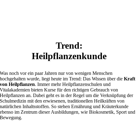
In bestimmten pflanzlichen und tierischen Fetten ist
Linolensäure
zu finden, die sich hervorragend als Entzündungsblocker eignet. Zu
finden ist diese Säure vergleichsweise in Leinöl, von dem es
wiederum zahlreiche Rezepte zu finden gibt. Tipp: Googeln sie zum
Beispiel nach „Leinöl Topfen Aufstrich“.
Trend:
Heilpflanzenkunde
Was noch vor ein paar Jahren nur von wenigen Menschen
hochgehalten wurde, liegt heute im Trend: Das Wissen über die
Kraft
von Heilpflanzen
. Immer mehr Heilpflanzenschulen und
Vitalakademien bieten Kurse für den richtigen Gebrauch von
Heilpflanzen an. Dabei geht es in der Regel um die Verknüpfung der
Schulmedizin mit den erwiesenen, traditionellen Heilkräften von
natürlichen Inhaltsstoffen. So stehen Ernährung und Kräuterkunde
ebenso im Zentrum dieser Ausbildungen, wie Biokosmetik, Sport und
Bewegung.