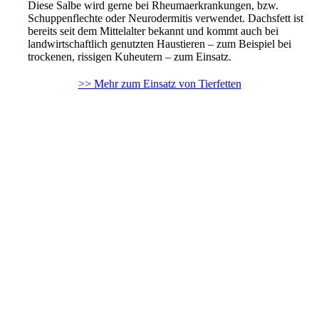
Diese Salbe wird gerne bei Rheumaerkrankungen, bzw.
Schuppenflechte oder Neurodermitis verwendet. Dachsfett ist
bereits seit dem Mittelalter bekannt und kommt auch bei
landwirtschaftlich genutzten Haustieren – zum Beispiel bei
trockenen, rissigen Kuheutern – zum Einsatz.
>> Mehr zum Einsatz von Tierfetten
Naturstoffe mit schmerzlindernder Wirkung finden wir
beispielsweise in der
Weidenrinde
,
Birkenrinde
oder in
Pappelknospen und
Mädesüßblüten
.
Apropos – wussten Sie, dass sich vom lateinischen Namen der
Mädesüßblüte (
Spirea Ulmaria
) auch der Name
Aspirin
ableitet?