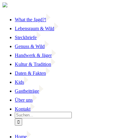
Zum
Inhalt
springen
What the Jagd?!
Lebensraum & Wild
Steckbriefe
Genuss & Wild
Handwerk & Jäger
Kultur & Tradition
Daten & Fakten
Kids
Gastbeiträge
Über uns
Kontakt
Suche
nach:
Home