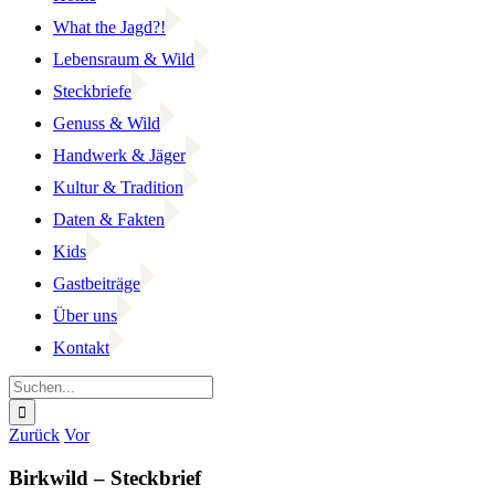
What the Jagd?!
Lebensraum & Wild
Steckbriefe
Genuss & Wild
Handwerk & Jäger
Kultur & Tradition
Daten & Fakten
Kids
Gastbeiträge
Über uns
Kontakt
Suche
nach:
Facebook
YouTube
Instagram
Zurück
Vor
Birkwild – Steckbrief