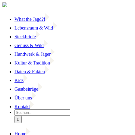
Zum
Inhalt
springen
What the Jagd?!
Lebensraum & Wild
Steckbriefe
Genuss & Wild
Handwerk & Jäger
Kultur & Tradition
Daten & Fakten
Kids
Gastbeiträge
Über uns
Kontakt
Suche
nach:
Home