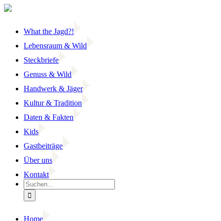
Zum
Inhalt
springen
What the Jagd?!
Lebensraum & Wild
Steckbriefe
Genuss & Wild
Handwerk & Jäger
Kultur & Tradition
Daten & Fakten
Kids
Gastbeiträge
Über uns
Kontakt
Suche
nach:
Home