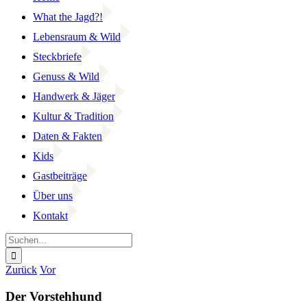
What the Jagd?!
Lebensraum & Wild
Steckbriefe
Genuss & Wild
Handwerk & Jäger
Kultur & Tradition
Daten & Fakten
Kids
Gastbeiträge
Über uns
Kontakt
Suche
nach:
Facebook
YouTube
Instagram
Zurück
Vor
Der Vorstehhund