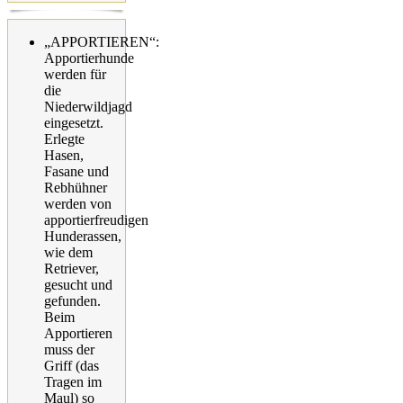
„APPORTIEREN“:
Apportierhunde
werden für
die
Niederwildjagd
eingesetzt.
Erlegte
Hasen,
Fasane und
Rebhühner
werden von
apportierfreudigen
Hunderassen,
wie dem
Retriever,
gesucht und
gefunden.
Beim
Apportieren
muss der
Griff (das
Tragen im
Maul) so