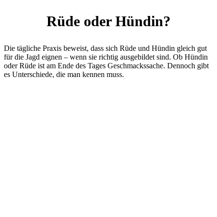
Rüde oder Hündin?
Die tägliche Praxis beweist, dass sich Rüde und Hündin gleich gut
für die Jagd eignen – wenn sie richtig ausgebildet sind. Ob Hündin
oder Rüde ist am Ende des Tages Geschmackssache. Dennoch gibt
es Unterschiede, die man kennen muss.
Hündinnen sind zwei Mal im Jahr
läufig
. In dieser Zeit ist eine
Jagd
mit ihnen
nicht möglich
.
Rüden sind
sturer
und vor allem dann schwerer zu führen, wenn sie
ihrem Drang nachgeben und überall ihre
Duftmarken hinterlassen
müssen.
Vor- und Nachteile wiegen sich auf. Dennoch werden männliche
Welpen leichter verkauft als die weiblichen Tiere eines Wurfs.