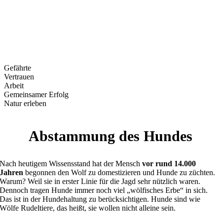
spontan Begriffe zu nennen, die ihnen zu „Der Jäger und sein
Hund“ einfallen. Die häufigsten Antworten finden Sie in den Balken
dargestellt. Die genannten Begriffe zeigen: Der Jäger und sein Hund
sind eine Symbiose bei der Jagd. Selbst wenn der Jäger noch so
naturverbunden ist und gut ausgeprägte Sinne hat, der Hund wird
ihm immer überlegen sein.
Gefährte
Vertrauen
Arbeit
Gemeinsamer Erfolg
Natur erleben
Abstammung des Hundes
Nach heutigem Wissensstand hat der Mensch
vor rund 14.000
Jahren
begonnen den Wolf zu domestizieren und Hunde zu züchten.
Warum? Weil sie in erster Linie für die Jagd sehr nützlich waren.
Dennoch tragen Hunde immer noch viel „wölfisches Erbe“ in sich.
Das ist in der Hundehaltung zu berücksichtigen. Hunde sind wie
Wölfe Rudeltiere, das heißt, sie wollen nicht alleine sein.