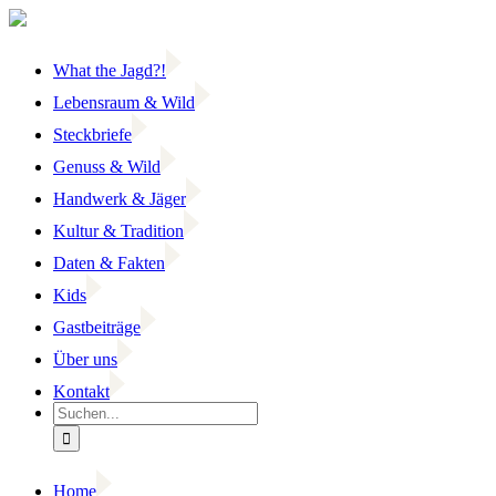
Zum
Inhalt
springen
What the Jagd?!
Lebensraum & Wild
Steckbriefe
Genuss & Wild
Handwerk & Jäger
Kultur & Tradition
Daten & Fakten
Kids
Gastbeiträge
Über uns
Kontakt
Suche
nach:
Home