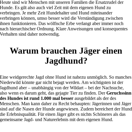
Heute sind wir Menschen mit unseren Familien die Ersatzrudel der
Hunde. Es gilt also auch viel Zeit mit dem eigenen Hund zu
verbringen. Je mehr Zeit Hundehalter und Hund miteinander
verbringen können, umso besser wird die Verständigung zwischen
ihnen funktionieren. Das wölfische Erbe verlangt aber immer noch
nach hierarchischer Ordnung. Klare Anweisungen und konsequentes
Verhalten sind daher notwendig.
Warum brauchen Jäger einen
Jagdhund?
Eine weidgerechte Jagd ohne Hund ist nahezu unmöglich. So manches
Niederwild könnte gar nicht bejagt werden. Am wichtigsten ist der
Jagdhund aber – unabhängig von der Wildart – bei der Nachsuche,
also wenn es darum geht, das gejagte Tier zu finden. Der
Geruchssinn
des Hundes ist rund 1.000 mal besser
ausgebildet als der des
Menschen. Man kann daher zu Recht behaupten: Jägerinnen und Jäger
sind auf die Nasen der Hunde angewiesen. Zudem bereichert der Hun
die Erlebnisqualität. Für einen Jäger gibt es nichts Schöneres als das
gemeinsame Jagd- und Naturerlebnis mit dem eigenen Hund.