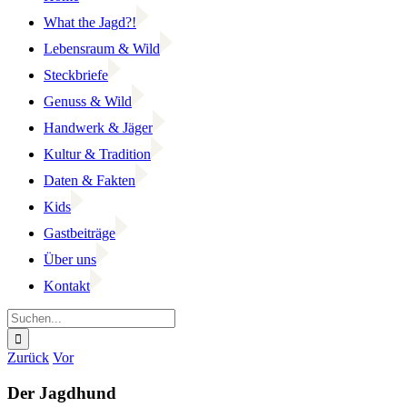
What the Jagd?!
Lebensraum & Wild
Steckbriefe
Genuss & Wild
Handwerk & Jäger
Kultur & Tradition
Daten & Fakten
Kids
Gastbeiträge
Über uns
Kontakt
Suche
nach:
Facebook
YouTube
Instagram
Zurück
Vor
Der Jagdhund