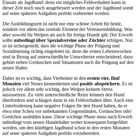
Einsatz als Jagdhund: denn ein mögliches Fehlverhalten kann in
dieser Zeit noch rasch ausgebessert werden und der Jagdhund somit
auf seine späteren Aufgaben perfekt vorbereitet werden.
Die Ausbildungszeit ist nicht nur eine schöne Arbeit für beide,
sondern vor allem das zentrale Element der Vertrauensbildung. Was
aber sowohl für Welpen als auch für fertige Hunde gilt: Der Erwerb
sollte
unbedingt über Spezialvereine oder Züchter
erfolgen. Nur
so ist sichergestellt, dass die wichtige Phase der Prägung und
Sozialisierung richtig eingeleitet ist, denn die ersten Lebenswochen
sind in Bezug auf unterschiedliche Umweltreize entscheidend, dazu
gehört neben Geräuschen und Situationen auch die Prägung auf den
neuen Halter.
Daher ist es wichtig, dass Vierbeiner in den
ersten vier, fünf
Monaten
viel Neues kennenlernen und
positiv abspeichern
. Es ist
jedoch vor allem sehr wichtig, den Welpen keinem Stress
auszusetzen. Zu viele unterschiedliche Reize können den Hund
überfordern und schlagen dann in ein Fehlverhalten über. Auch eine
Unterforderung kann negative Folgen für den Hund haben, da er
etwa eine Scheu vor unbekannten Gegenständen, Geräuschen oder
Gerüchen ausbilden kann. Diese wichtige Phase muss nach Erwerb
unbedingt vom neuen Hundehalter weiter konsequent fortgeführt
werden, um den künftigen Jagdhund schon in den ersten Monaten
auf seine späteren Aufgaben perfekt vorzubereiten.