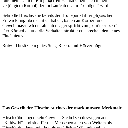
rund neun Jahren. Ein junger Hirsch hat einen nach hinten
verjüngtem Rumpf, der im Laufe der Jahre “kantiger“ wird.
Sehr alte Hirsche, die bereits den Höhepunkt ihrer physischen
Entwicklung überschritten haben, bauen an Körper- und
Geweihmasse wieder ab – der Jäger spricht von „zurücksetzen“.
Der Körperbau und die Verhaltensstruktur entsprechen dem eines
Fluchttieres.
Rotwild besitzt ein gutes Seh-, Riech- und Hörvermögen.
Das Geweih der Hirsche ist eines der markantesten Merkmale.
Hirschkühe tragen kein Geweih. Sie heißen deswegen auch
„Kahlwild“ und sind für uns Menschen auch von Weitem als
Hirschkuh oder zumindest als weibliches Wild erkennbar.