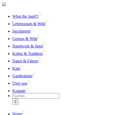
Zum
Inhalt
springen
What the Jagd?!
Lebensraum & Wild
Steckbriefe
Genuss & Wild
Handwerk & Jäger
Kultur & Tradition
Daten & Fakten
Kids
Gastbeiträge
Über uns
Kontakt
Suche
nach:
Home