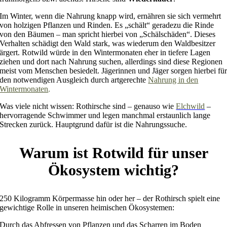
Im Winter, wenn die Nahrung knapp wird, ernähren sie sich vermehrt
von holzigen Pflanzen und Rinden. Es „schält“ geradezu die Rinde
von den Bäumen – man spricht hierbei von „Schälschäden“. Dieses
Verhalten schädigt den Wald stark, was wiederum den Waldbesitzer
ärgert. Rotwild würde in den Wintermonaten eher in tiefere Lagen
ziehen und dort nach Nahrung suchen, allerdings sind diese Regionen
meist vom Menschen besiedelt. Jägerinnen und Jäger sorgen hierbei fü
den notwendigen Ausgleich durch artgerechte
Nahrung in den
Wintermonaten
.
Was viele nicht wissen: Rothirsche sind – genauso wie
Elchwild
–
hervorragende Schwimmer und legen manchmal erstaunlich lange
Strecken zurück. Hauptgrund dafür ist die Nahrungssuche.
Warum ist Rotwild für unser
Ökosystem wichtig?
250 Kilogramm Körpermasse hin oder her – der Rothirsch spielt eine
gewichtige Rolle in unseren heimischen Ökosystemen:
Durch das Abfressen von Pflanzen und das Scharren im Boden