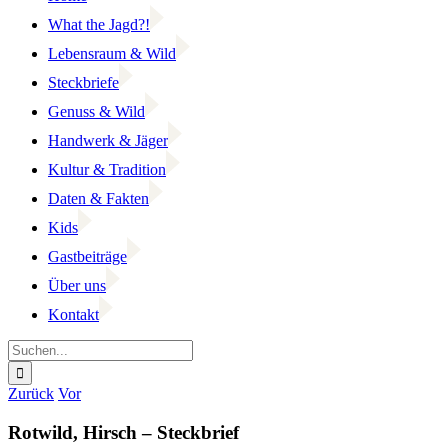
What the Jagd?!
Lebensraum & Wild
Steckbriefe
Genuss & Wild
Handwerk & Jäger
Kultur & Tradition
Daten & Fakten
Kids
Gastbeiträge
Über uns
Kontakt
Suche
nach:
Facebook
YouTube
Instagram
Zurück
Vor
Rotwild, Hirsch – Steckbrief