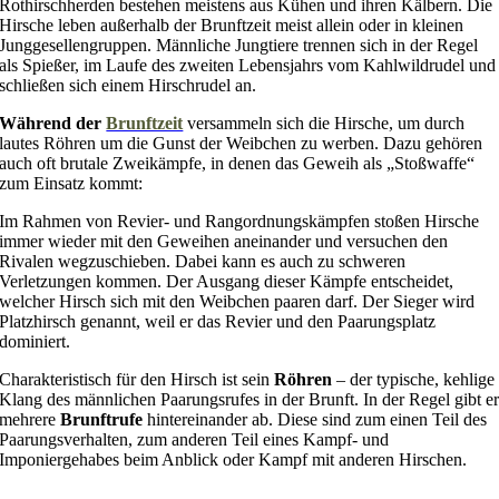
Rothirschherden bestehen meistens aus Kühen und ihren Kälbern. Die
Hirsche leben außerhalb der Brunftzeit meist allein oder in kleinen
Junggesellengruppen. Männliche Jungtiere trennen sich in der Regel
als Spießer, im Laufe des zweiten Lebensjahrs vom Kahlwildrudel und
schließen sich einem Hirschrudel an.
Während der
Brunftzeit
versammeln sich die Hirsche, um durch
lautes Röhren um die Gunst der Weibchen zu werben. Dazu gehören
auch oft brutale Zweikämpfe, in denen das Geweih als „Stoßwaffe“
zum Einsatz kommt:
Im Rahmen von Revier- und Rangordnungskämpfen stoßen Hirsche
immer wieder mit den Geweihen aneinander und versuchen den
Rivalen wegzuschieben. Dabei kann es auch zu schweren
Verletzungen kommen. Der Ausgang dieser Kämpfe entscheidet,
welcher Hirsch sich mit den Weibchen paaren darf. Der Sieger wird
Platzhirsch genannt, weil er das Revier und den Paarungsplatz
dominiert.
Charakteristisch für den Hirsch ist sein
Röhren
– der typische, kehlige
Klang des männlichen Paarungsrufes in der Brunft. In der Regel gibt e
mehrere
Brunftrufe
hintereinander ab. Diese sind zum einen Teil des
Paarungsverhalten, zum anderen Teil eines Kampf- und
Imponiergehabes beim Anblick oder Kampf mit anderen Hirschen.