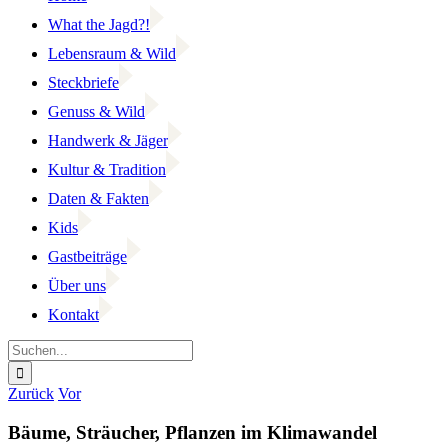
What the Jagd?!
Lebensraum & Wild
Steckbriefe
Genuss & Wild
Handwerk & Jäger
Kultur & Tradition
Daten & Fakten
Kids
Gastbeiträge
Über uns
Kontakt
Suche
nach:
Facebook
YouTube
Instagram
Zurück
Vor
Bäume, Sträucher, Pflanzen im Klimawandel