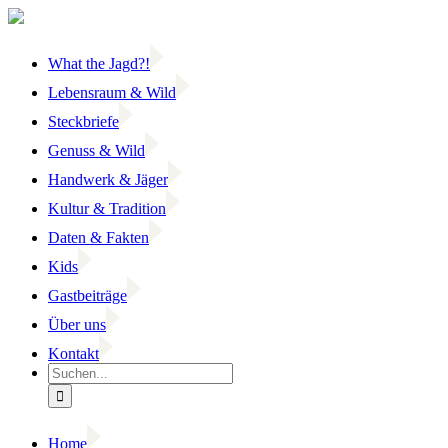
Zum
Inhalt
springen
What the Jagd?!
Lebensraum & Wild
Steckbriefe
Genuss & Wild
Handwerk & Jäger
Kultur & Tradition
Daten & Fakten
Kids
Gastbeiträge
Über uns
Kontakt
Suche
nach:
Home