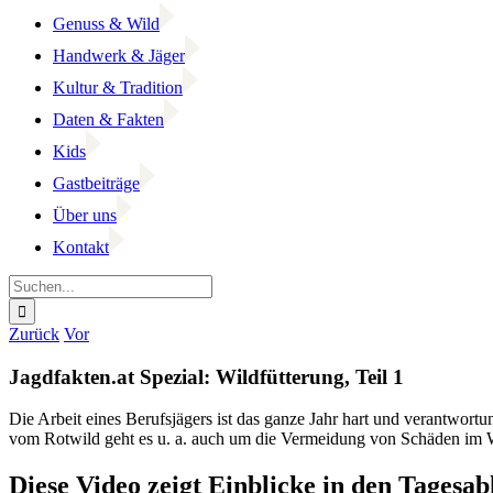
Genuss & Wild
Handwerk & Jäger
Kultur & Tradition
Daten & Fakten
Kids
Gastbeiträge
Über uns
Kontakt
Suche
nach:
Facebook
YouTube
Instagram
Zurück
Vor
Jagdfakten.at Spezial: Wildfütterung, Teil 1
Die Arbeit eines Berufsjägers ist das ganze Jahr hart und verantwortu
vom Rotwild geht es u. a. auch um die Vermeidung von Schäden im W
Diese Video zeigt Einblicke in den Tagesab