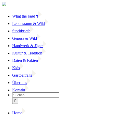
Zum
Inhalt
springen
What the Jagd?!
Lebensraum & Wild
Steckbriefe
Genuss & Wild
Handwerk & Jäger
Kultur & Tradition
Daten & Fakten
Kids
Gastbeiträge
Über uns
Kontakt
Suche
nach:
Home