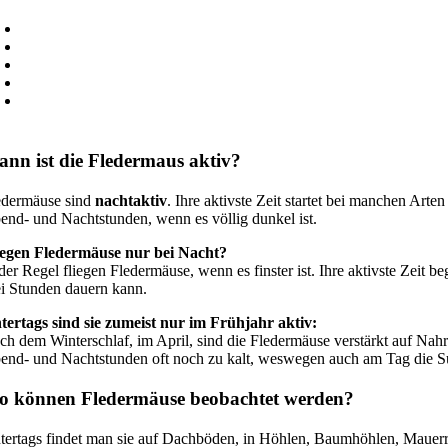
Rauhhautfledermaus
Wasserfledermaus
Wimperfledermaus
Zweifarbfledermaus
Zwergfledermaus
nn ist die Fledermaus aktiv?
edermäuse sind
nachtaktiv
. Ihre aktivste Zeit startet bei manchen Arte
end- und Nachtstunden, wenn es völlig dunkel ist.
iegen Fledermäuse nur bei Nacht?
 der Regel fliegen Fledermäuse, wenn es finster ist. Ihre aktivste Zei
ei Stunden dauern kann.
tertags sind sie zumeist nur im Frühjahr aktiv:
ch dem Winterschlaf, im April, sind die Fledermäuse verstärkt auf Nahr
end- und Nachtstunden oft noch zu kalt, weswegen auch am Tag die Suc
o können Fledermäuse beobachtet werden?
tertags findet man sie auf Dachböden, in Höhlen, Baumhöhlen, Mauerritz