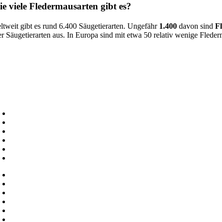
e viele Fledermausarten gibt es?
ltweit gibt es rund 6.400 Säugetierarten. Ungefähr
1.400
davon sind
Fl
ler Säugetierarten aus. In Europa sind mit etwa 50 relativ wenige Fled
lche Fledermausarten
bt es in Österreich?
ut der Koordinationsstelle für Fledermausschutz und -forschung in Öste
ndesgebiet vor. Folgende 17 Fledermäuse sind jedoch in ganz Österrei
Abendsegler
Bartfledermaus
Bechsteinfledermaus
Braunes Langohr
Breitflügelfledermaus
Fransenfledermaus
Kleinabendsegler
Kleine Hufeisennase
Mausohrfledermaus
Mopsfledermaus
Mückenfledermaus
Nordfledermaus