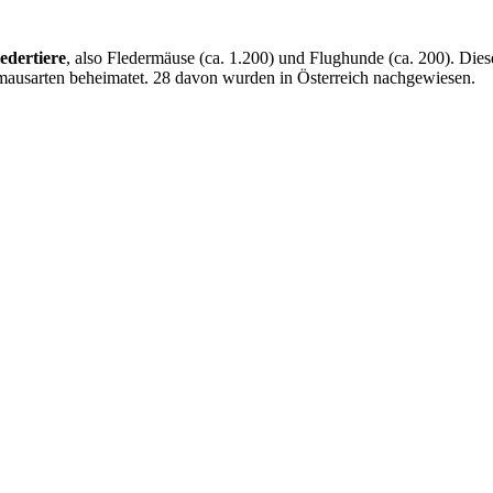
edertiere
, also Fledermäuse (ca. 1.200) und Flughunde (ca. 200). Dies
ermausarten beheimatet. 28 davon wurden in Österreich nachgewiesen.
rreich (
KFFÖ
) gibt es in Österreich
28 verschiedene Fledermausarte
ch heimisch: