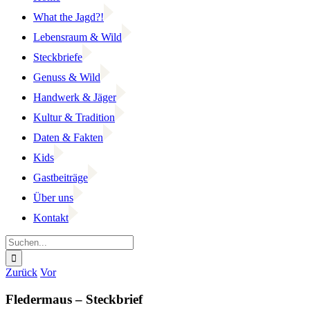
What the Jagd?!
Lebensraum & Wild
Steckbriefe
Genuss & Wild
Handwerk & Jäger
Kultur & Tradition
Daten & Fakten
Kids
Gastbeiträge
Über uns
Kontakt
Suche
nach:
Facebook
YouTube
Instagram
Zurück
Vor
Fledermaus – Steckbrief