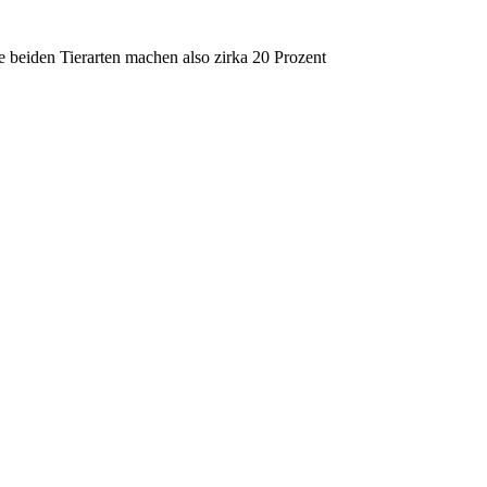
e beiden Tierarten machen also zirka 20 Prozent
n
. Nicht alle kommen im gesamten