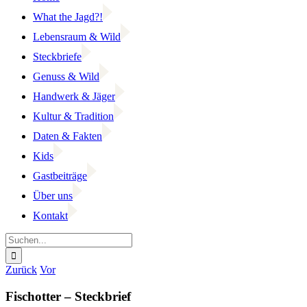
What the Jagd?!
Lebensraum & Wild
Steckbriefe
Genuss & Wild
Handwerk & Jäger
Kultur & Tradition
Daten & Fakten
Kids
Gastbeiträge
Über uns
Kontakt
Suche
nach:
Facebook
YouTube
Instagram
Zurück
Vor
Fischotter – Steckbrief