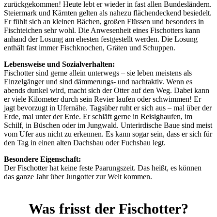
zurückgekommen! Heute lebt er wieder in fast allen Bundesländern.
Steiermark und Kärnten gelten als nahezu flächendeckend besiedelt.
Er fühlt sich an kleinen Bächen, großen Flüssen und besonders in
Fischteichen sehr wohl. Die Anwesenheit eines Fischotters kann
anhand der Losung am ehesten festgestellt werden. Die Losung
enthält fast immer Fischknochen, Gräten und Schuppen.
Lebensweise und Sozialverhalten:
Fischotter sind gerne allein unterwegs – sie leben meistens als
Einzelgänger und sind dämmerungs- und nachtaktiv. Wenn es
abends dunkel wird, macht sich der Otter auf den Weg. Dabei kann
er viele Kilometer durch sein Revier laufen oder schwimmen! Er
jagt bevorzugt in Ufernähe. Tagsüber ruht er sich aus – mal über der
Erde, mal unter der Erde. Er schläft gerne in Reisighaufen, im
Schilf, in Büschen oder im Jungwald. Unterirdische Baue sind meist
vom Ufer aus nicht zu erkennen. Es kann sogar sein, dass er sich für
den Tag in einen alten Dachsbau oder Fuchsbau legt.
Besondere Eigenschaft:
Der Fischotter hat keine feste Paarungszeit. Das heißt, es können
das ganze Jahr über Jungotter zur Welt kommen.
Was frisst der Fischotter?