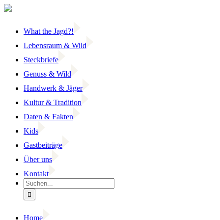
Zum
Inhalt
springen
What the Jagd?!
Lebensraum & Wild
Steckbriefe
Genuss & Wild
Handwerk & Jäger
Kultur & Tradition
Daten & Fakten
Kids
Gastbeiträge
Über uns
Kontakt
Suche
nach:
Home