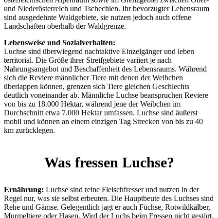
und Niederösterreich und Tschechien. Ihr bevorzugter Lebensraum
sind ausgedehnte Waldgebiete, sie nutzen jedoch auch offene
Landschaften oberhalb der Waldgrenze.
Lebensweise und Sozialverhalten:
Luchse sind überwiegend nachtaktive Einzelgänger und leben
territorial. Die Größe ihrer Streifgebiete variiert je nach
Nahrungsangebot und Beschaffenheit des Lebensraums. Während
sich die Reviere männlicher Tiere mit denen der Weibchen
überlappen können, grenzen sich Tiere gleichen Geschlechts
deutlich voneinander ab. Männliche Luchse beanspruchen Reviere
von bis zu 18.000 Hektar, während jene der Weibchen im
Durchschnitt etwa 7.000 Hektar umfassen. Luchse sind äußerst
mobil und können an einem einzigen Tag Strecken von bis zu 40
km zurücklegen.
Was fressen Luchse?
Ernährung:
Luchse sind reine Fleischfresser und nutzen in der
Regel nur, was sie selbst erbeuten. Die Hauptbeute des Luchses sind
Rehe und Gämse. Gelegentlich jagt er auch Füchse, Rotwildkälber,
Murmeltiere oder Hasen. Wird der Luchs beim Fressen nicht gestört,