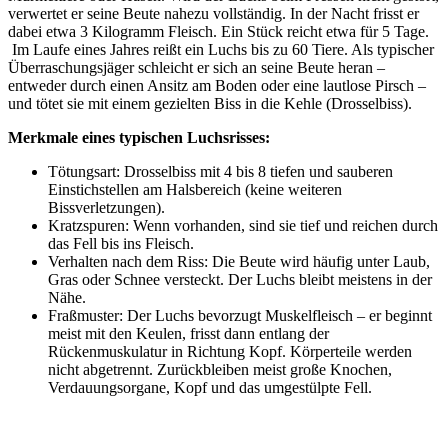
verwertet er seine Beute nahezu vollständig. In der Nacht frisst er
dabei etwa 3 Kilogramm Fleisch. Ein Stück reicht etwa für 5 Tage.
Im Laufe eines Jahres reißt ein Luchs bis zu 60 Tiere. Als typischer
Überraschungsjäger schleicht er sich an seine Beute heran –
entweder durch einen Ansitz am Boden oder eine lautlose Pirsch –
und tötet sie mit einem gezielten Biss in die Kehle (Drosselbiss).
Merkmale eines typischen Luchsrisses:
Tötungsart: Drosselbiss mit 4 bis 8 tiefen und sauberen
Einstichstellen am Halsbereich (keine weiteren
Bissverletzungen).
Kratzspuren: Wenn vorhanden, sind sie tief und reichen durch
das Fell bis ins Fleisch.
Verhalten nach dem Riss: Die Beute wird häufig unter Laub,
Gras oder Schnee versteckt. Der Luchs bleibt meistens in der
Nähe.
Fraßmuster: Der Luchs bevorzugt Muskelfleisch – er beginnt
meist mit den Keulen, frisst dann entlang der
Rückenmuskulatur in Richtung Kopf. Körperteile werden
nicht abgetrennt. Zurückbleiben meist große Knochen,
Verdauungsorgane, Kopf und das umgestülpte Fell.