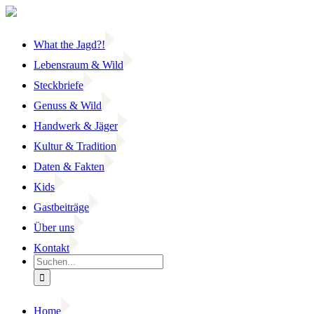
Zum
Inhalt
springen
What the Jagd?!
Lebensraum & Wild
Steckbriefe
Genuss & Wild
Handwerk & Jäger
Kultur & Tradition
Daten & Fakten
Kids
Gastbeiträge
Über uns
Kontakt
Suche
nach:
Home