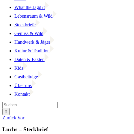
What the Jagd?!
Lebensraum & Wild
Steckbriefe
Genuss & Wild
Handwerk & Jäger
Kultur & Tradition
Daten & Fakten
Kids
Gastbeiträge
Über uns
Kontakt
Suche
nach:
Facebook
YouTube
Instagram
Zurück
Vor
Luchs – Steckbrief