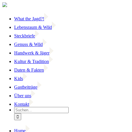
Zum
Inhalt
springen
What the Jagd?!
Lebensraum & Wild
Steckbriefe
Genuss & Wild
Handwerk & Jäger
Kultur & Tradition
Daten & Fakten
Kids
Gastbeiträge
Über uns
Kontakt
Suche
nach:
Home