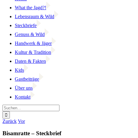
What the Jagd?!
Lebensraum & Wild
Steckbriefe
Genuss & Wild
Handwerk & Jäger
Kultur & Tradition
Daten & Fakten
Kids
Gastbeiträge
Über uns
Kontakt
Suche
nach:
Facebook
YouTube
Instagram
Zurück
Vor
Bisamratte – Steckbrief