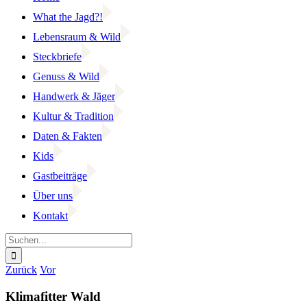
What the Jagd?!
Lebensraum & Wild
Steckbriefe
Genuss & Wild
Handwerk & Jäger
Kultur & Tradition
Daten & Fakten
Kids
Gastbeiträge
Über uns
Kontakt
Suche
nach:
Facebook
YouTube
Instagram
Zurück
Vor
Klimafitter Wald