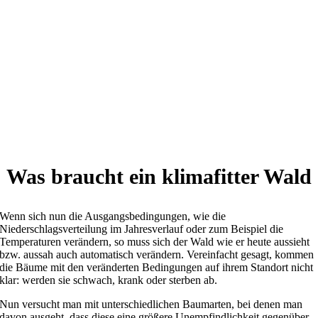
Die Strecke von Wien auf den Großglockner ist nur ungefähr um
das zehnfache kleiner.
Was braucht ein klimafitter Wald
Wenn sich nun die Ausgangsbedingungen, wie die
Niederschlagsverteilung im Jahresverlauf oder zum Beispiel die
Temperaturen verändern, so muss sich der Wald wie er heute aussieht
bzw. aussah auch automatisch verändern. Vereinfacht gesagt, kommen
die Bäume mit den veränderten Bedingungen auf ihrem Standort nicht
klar: werden sie schwach, krank oder sterben ab.
Nun versucht man mit unterschiedlichen Baumarten, bei denen man
davon ausgeht, dass diese eine größere Unempfindlichkeit gegenüber