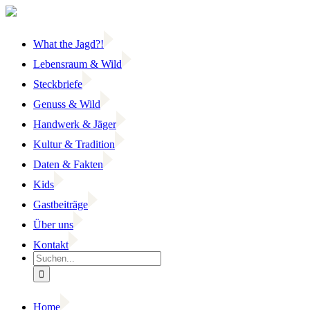
Zum
Inhalt
springen
What the Jagd?!
Lebensraum & Wild
Steckbriefe
Genuss & Wild
Handwerk & Jäger
Kultur & Tradition
Daten & Fakten
Kids
Gastbeiträge
Über uns
Kontakt
Suche
nach:
Home