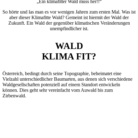
„Ein klimafitter Wald muss her!!“
So hörte und las man es vor wenigen Jahren zum ersten Mal. Was ist
aber dieser Klimafitte Wald? Gemeint ist hiermit der Wald der
Zukunft. Ein Wald der gegenüber klimatischen Veränderungen
unempfindlicher ist.
WALD
KLIMA FIT?
Österreich, bedingt durch seine Topographie, beheimatet eine
Vielzahl unterschiedlicher Baumarten, aus denen sich verschiedene
Waldgesellschaften potenziell auf einem Standort entwickeln
können. Dies geht sehr vereinfacht vom Auwald bis zum
Zirbenwald.
Wussten Sie, dass
… wenn man von Wien auf den Großglockner geht, man ähnlich
viele Klimastufen durchwandert, wie von Wien nach Spitzbergen in
Norwegen?