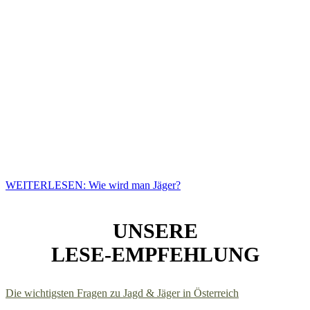
Zusammengefasst:
Der erfolgreiche Abschluss der theoretischen & praktischen
Jagdprüfung ist die Grundvoraussetzung, dass Sie in Österreich eine
Jagdkarte lösen können, die Sie zur Ausübung der Jagd berechtigt.
Die Vorbereitung auf die Jagdprüfung dauert je nach Bundesland
zwischen 4-6 Monate und umfasst rund 150 Stunden Theorie &
Praxis.
WEITERLESEN: Wie wird man Jäger?
UNSERE
LESE-EMPFEHLUNG
Die wichtigsten Fragen zu Jagd & Jäger in Österreich