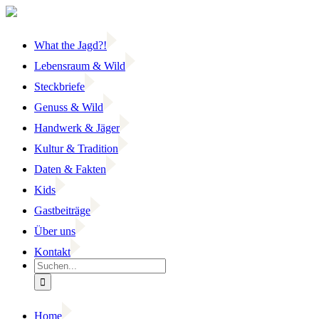
Zum
Inhalt
springen
What the Jagd?!
Lebensraum & Wild
Steckbriefe
Genuss & Wild
Handwerk & Jäger
Kultur & Tradition
Daten & Fakten
Kids
Gastbeiträge
Über uns
Kontakt
Suche
nach:
Home