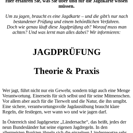
Hier erfahren Sie, was Sie über und für die Jagdkarte wissen
müssen.
Um zu jagen, braucht es eine Jagdkarte – und die gibt’s nur nach
bestandener Prüfung und einem behördlichen Verfahren.
Doch wie genau läuft diese Jagdprüfung ab? Worauf muss man
achten? Und was lernt man alles dabei? Wir informieren:
JAGDPRÜFUNG
Theorie & Praxis
Wer jagt, führt nicht nur ein Gewehr, sondern trägt auch eine Menge
Verantwortung. Einerseits für sich selbst und für seine Mitmenschen.
Vor allem aber auch für die Tierwelt und die Natur, die ihn umgibt.
Eine sichere, verantwortungsvolle Jagdausübung braucht klare
Regeln, die festlegen, wer wann wo und wie jagen darf.
In Österreich sind Jagdgesetze „Ländersache“, das heißt, jedes der
neun Bundesländer hat seine eigenen Jagdregeln. In den
allermeisten Punkten ähneln sich die einzelnen Ländergesetze sehr.