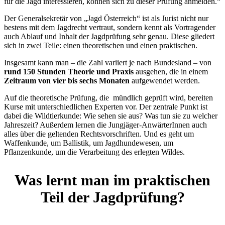
für die Jagd interessieren, können sich zu dieser Prüfung anmelden.“
Der Generalsekretär von „Jagd Österreich“ ist als Jurist nicht nur
bestens mit dem Jagdrecht vertraut, sondern kennt als Vortragender
auch Ablauf und Inhalt der Jagdprüfung sehr genau. Diese gliedert
sich in zwei Teile: einen theoretischen und einen praktischen.
Insgesamt kann man – die Zahl variiert je nach Bundesland – von
rund 150 Stunden Theorie und Praxis
ausgehen, die in einem
Zeitraum von vier bis sechs Monaten
aufgewendet werden.
Auf die theoretische Prüfung, die mündlich geprüft wird, bereiten
Kurse mit unterschiedlichen Experten vor. Der zentrale Punkt ist
dabei die Wildtierkunde: Wie sehen sie aus? Was tun sie zu welcher
Jahreszeit? Außerdem lernen die Jungjäger-AnwärterInnen auch
alles über die geltenden Rechtsvorschriften. Und es geht um
Waffenkunde, um Ballistik, um Jagdhundewesen, um
Pflanzenkunde, um die Verarbeitung des erlegten Wildes.
Was lernt man im praktischen
Teil der Jagdprüfung?