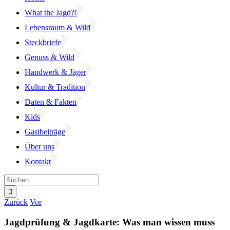
What the Jagd?!
Lebensraum & Wild
Steckbriefe
Genuss & Wild
Handwerk & Jäger
Kultur & Tradition
Daten & Fakten
Kids
Gastbeiträge
Über uns
Kontakt
Suche
nach:
Facebook
YouTube
Instagram
Zurück
Vor
Jagdprüfung & Jagdkarte: Was man wissen muss