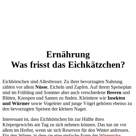
Ernährung
Was frisst das Eichkätzchen?
Eichhörnchen sind Allesfresser. Zu ihrer bevorzugten Nahrung
zählen vor allem
Nüsse
, Eicheln und Zapfen. Auf ihrem Speiseplan
sind im Frühling und Sommer aber auch verschiedene
Beeren
und
Blüten, Knospen und Samen zu finden. Kleintiere wie
Insekten
und Würmer
sowie Vogeleier und junge Vögel gehören ebenso zu
den bevorzugten Speisen der kleinen Nager.
Interessant ist, dass Eichhörnchen bis zur Hälfte ihres
Körpergewichts am Tag zu sich nehmen können. Das tun sie vor
allem im Herbst, wenn sie sich Reserven für den Winter anfressen.
Für den Winter, in dem sie eine einfache Form der
Winterruhe