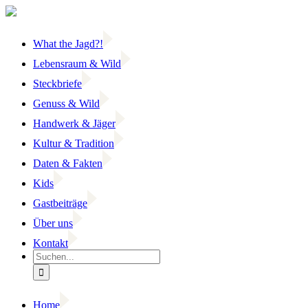
Zum
Inhalt
springen
What the Jagd?!
Lebensraum & Wild
Steckbriefe
Genuss & Wild
Handwerk & Jäger
Kultur & Tradition
Daten & Fakten
Kids
Gastbeiträge
Über uns
Kontakt
Suche
nach:
Home