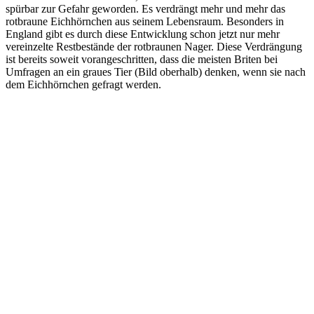
spürbar zur Gefahr geworden. Es verdrängt mehr und mehr das
rotbraune Eichhörnchen aus seinem Lebensraum. Besonders in
England gibt es durch diese Entwicklung schon jetzt nur mehr
vereinzelte Restbestände der rotbraunen Nager. Diese Verdrängung
ist bereits soweit vorangeschritten, dass die meisten Briten bei
Umfragen an ein graues Tier (Bild oberhalb) denken, wenn sie nach
dem Eichhörnchen gefragt werden.
Wussten Sie, dass
Eichhörnchen wichtig für
unser Ökosystem sind?
Durch ihr laufendes Umgraben lockern sie die Erde auf und
verteilen wichtige Pilze und Sporen. Zudem ist so mancher Strauch
oder Baum erst gewachsen, weil der kleine Nager die im Herbst
vergrabenen Samen im Winter nicht gefunden hat.