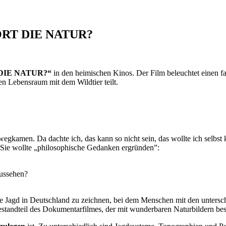
ÖRT DIE NATUR?
DIE NATUR?“
in den heimischen Kinos. Der Film beleuchtet einen f
en Lebensraum mit dem Wildtier teilt.
egkamen. Da dachte ich, das kann so nicht sein, das wollte ich selbst 
 Sie wollte „philosophische Gedanken ergründen”:
ussehen?
e Jagd in Deutschland zu zeichnen, bei dem Menschen mit den unterschi
estandteil des Dokumentarfilmes, der mit wunderbaren Naturbildern best