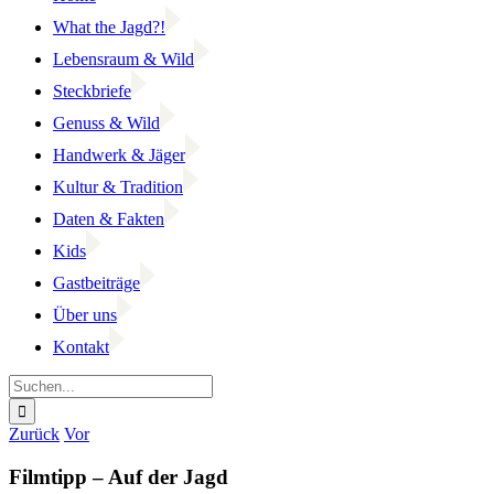
What the Jagd?!
Lebensraum & Wild
Steckbriefe
Genuss & Wild
Handwerk & Jäger
Kultur & Tradition
Daten & Fakten
Kids
Gastbeiträge
Über uns
Kontakt
Suche
nach:
Facebook
YouTube
Instagram
Zurück
Vor
Filmtipp – Auf der Jagd