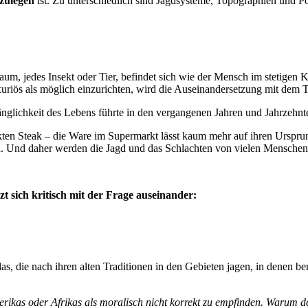
mzulegen
ist. Zu unterschiedlich sind Jagdsysteme, Topographien und Po
aum, jedes Insekt oder Tier, befindet sich wie der Mensch im stetige
xuriös als möglich einzurichten, wird die Auseinandersetzung mit dem 
gänglichkeit des Lebens führte in den vergangenen Jahren und Jahrzehnt
ackten Steak – die Ware im Supermarkt lässt kaum mehr auf ihren Ursp
n. Und daher werden die Jagd und das Schlachten von vielen Menschen
h kritisch mit der Frage auseinander:
 die nach ihren alten Traditionen in den Gebieten jagen, in denen ber
rikas oder Afrikas als moralisch nicht korrekt zu empfinden. Warum d