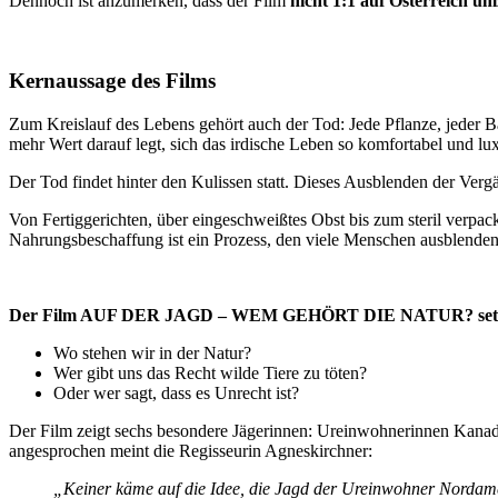
Dennoch ist anzumerken, dass der Film
nicht 1:1 auf Österreich u
Kernaussage des Films
Zum Kreislauf des Lebens gehört auch der Tod: Jede Pflanze, jeder B
mehr Wert darauf legt, sich das irdische Leben so komfortabel und lu
Der Tod findet hinter den Kulissen statt. Dieses Ausblenden der Ver
Von Fertiggerichten, über eingeschweißtes Obst bis zum steril verp
Nahrungsbeschaffung ist ein Prozess, den viele Menschen ausblende
Der Film AUF DER JAGD – WEM GEHÖRT DIE NATUR? setzt sic
Wo stehen wir in der Natur?
Wer gibt uns das Recht wilde Tiere zu töten?
Oder wer sagt, dass es Unrecht ist?
Der Film zeigt sechs besondere Jägerinnen: Ureinwohnerinnen Kanadas,
angesprochen meint die Regisseurin Agneskirchner:
„Keiner käme auf die Idee, die Jagd der Ureinwohner Nordame