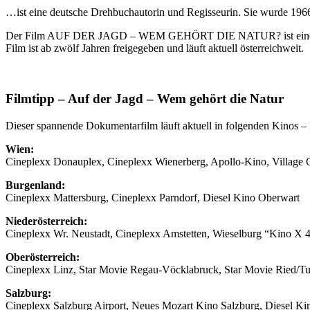
…ist eine deutsche Drehbuchautorin und Regisseurin. Sie wurde 1966
Der Film AUF DER JAGD – WEM GEHÖRT DIE NATUR? ist eine Pro
Film ist ab zwölf Jahren freigegeben und läuft aktuell österreichweit.
Filmtipp – Auf der Jagd – Wem gehört die Natur
Dieser spannende Dokumentarfilm läuft aktuell in folgenden Kinos 
Wien:
Cineplexx Donauplex, Cineplexx Wienerberg, Apollo-Kino, Village 
Burgenland:
Cineplexx Mattersburg, Cineplexx Parndorf, Diesel Kino Oberwart
Niederösterreich:
Cineplexx Wr. Neustadt, Cineplexx Amstetten, Wieselburg “Kino X 4
Oberösterreich:
Cineplexx Linz, Star Movie Regau-Vöcklabruck, Star Movie Ried/Tum
Salzburg:
Cineplexx Salzburg Airport, Neues Mozart Kino Salzburg, Diesel Ki