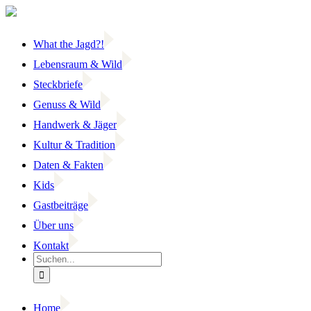
Zum
Inhalt
springen
What the Jagd?!
Lebensraum & Wild
Steckbriefe
Genuss & Wild
Handwerk & Jäger
Kultur & Tradition
Daten & Fakten
Kids
Gastbeiträge
Über uns
Kontakt
Suche
nach:
Home