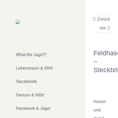
Zum
Inhalt
Zurück
springen
Vor
Feldhas
What the Jagd?!
–
Lebensraum & Wild
Steckbri
Steckbriefe
Zeige
grösseres
Genuss & Wild
Bild
Hasen
Handwerk & Jäger
und