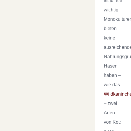
ist für sie
wichtig.
Monokulture
bieten
keine
ausreichend
Nahrungsgru
Hasen
haben –
wie das
Wildkaninch
– zwei
Arten
von Kot: