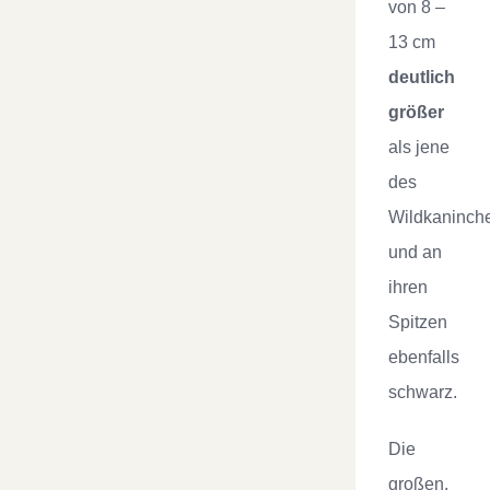
von 8 –
13 cm
deutlich
größer
als jene
des
Wildkaninch
und an
ihren
Spitzen
ebenfalls
schwarz.
Die
großen,