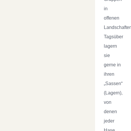
in
offenen
Landschaften
Tagsüber
lagern
sie
gerne in
ihren
„Sassen“
(Lagern),
von
denen
jeder
Hase