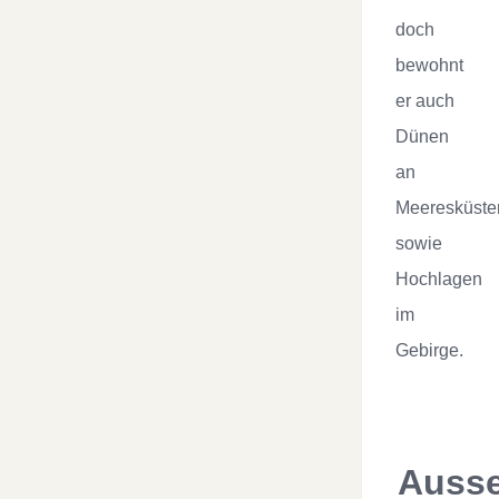
doch
bewohnt
er auch
Dünen
an
Meeresküste
sowie
Hochlagen
im
Gebirge.
Auss