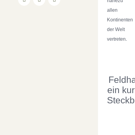
nahezu
Facebook
YouTube
Instagram
allen
Kontinenten
der Welt
vertreten.
Feldh
ein ku
Steckb