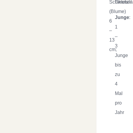
Schwanzlä
Oktober
(Blume)
Junge
:
6
1
–
–
13
3
cm;
Junge
bis
zu
4
Mal
pro
Jahr