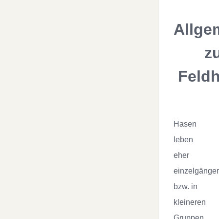
Allge
z
Feld
Hasen
leben
eher
einzelgänger
bzw. in
kleineren
Gruppen