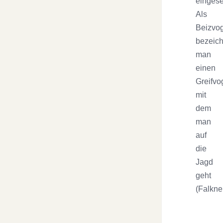
eingese
Als
Beizvo
bezeich
man
einen
Greifvo
mit
dem
man
auf
die
Jagd
geht
(Falkner