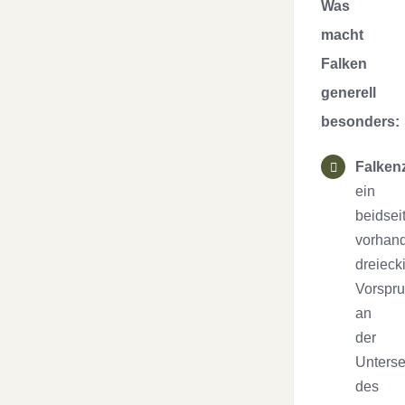
Was
macht
Falken
generell
besonders:
Falken
ein
beidsei
vorhan
dreieck
Vorspr
an
der
Unterse
des