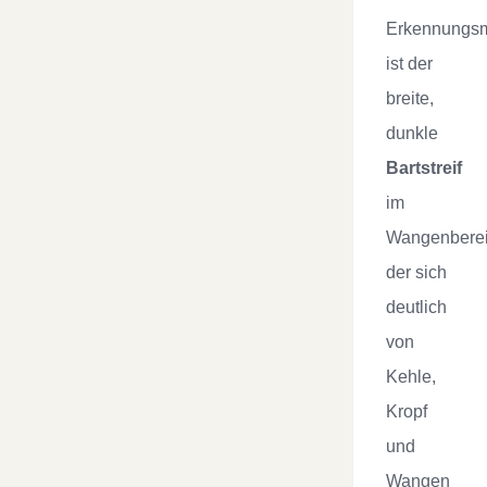
Erkennungs
ist der
breite,
dunkle
Bartstreif
im
Wangenberei
der sich
deutlich
von
Kehle,
Kropf
und
Wangen