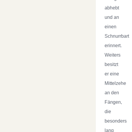
abhebt
und an
einen
Schnurrbart
erinnert.
Weiters
besitzt
er eine
Mittelzehe
an den
Fängen,
die
besonders
lang