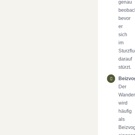
genau
beobac
bevor
er
sich
im
Sturzfl
darauf
stürzt.
Beizvo
Der
Wander
wird
häufig
als
Beizvo