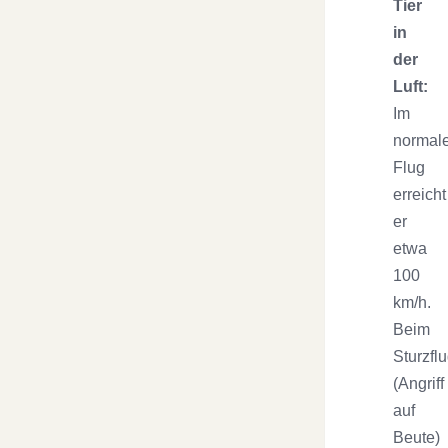
Tier
in
der
Luft:
Im
normal
Flug
erreicht
er
etwa
100
km/h.
Beim
Sturzfl
(Angriff
auf
Beute)