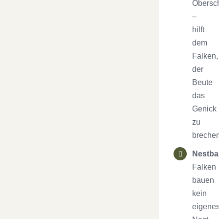
Obersc
–
hilft
dem
Falken,
der
Beute
das
Genick
zu
brechen
Nestba
Falken
bauen
kein
eigene