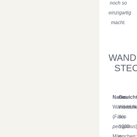
noch so
einzigartig
macht.
WAND
STE
Name:
Gewicht
Wanderfal
Weibche
(
Falco
bis
peregrinus
1300
Männchen:
g,