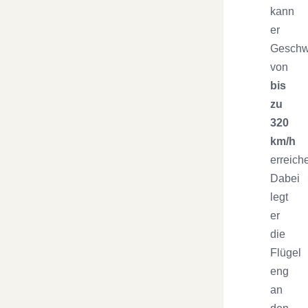
kann
er
Geschw
von
bis
zu
320
km/h
erreich
Dabei
legt
er
die
Flügel
eng
an