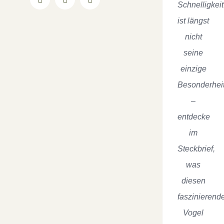
Facebook
YouTube
Instagram
Schnelligkeit
ist längst
nicht
seine
einzige
Besonderhei
–
entdecke
im
Steckbrief,
was
diesen
faszinierend
Vogel