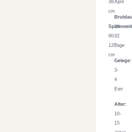
38
April
cm
Brutdau
Spannweit
29-
80-
32
120
Tage
cm
Gelege:
3-
4
Eier
Alter:
10-
15