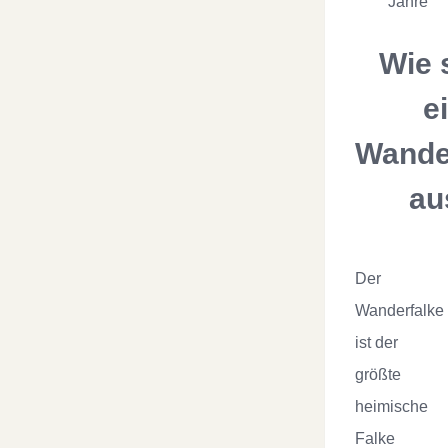
Jahre
Wie 
e
Wande
au
Der
Wanderfalke
ist der
größte
heimische
Falke