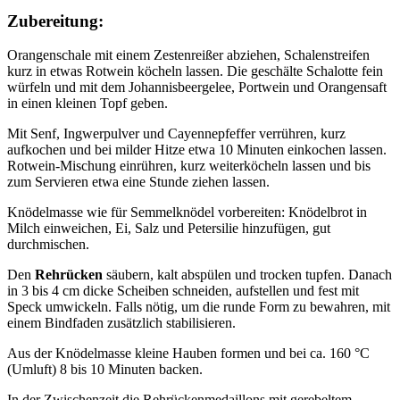
Zubereitung:
Orangenschale mit einem Zestenreißer abziehen, Schalenstreifen
kurz in etwas Rotwein köcheln lassen. Die geschälte Schalotte fein
würfeln und mit dem Johannisbeergelee, Portwein und Orangensaft
in einen kleinen Topf geben.
Mit Senf, Ingwerpulver und Cayennepfeffer verrühren, kurz
aufkochen und bei milder Hitze etwa 10 Minuten einkochen lassen.
Rotwein-Mischung einrühren, kurz weiterköcheln lassen und bis
zum Servieren etwa eine Stunde ziehen lassen.
Knödelmasse wie für Semmelknödel vorbereiten: Knödelbrot in
Milch einweichen, Ei, Salz und Petersilie hinzufügen, gut
durchmischen.
Den
Rehrücken
säubern, kalt abspülen und trocken tupfen. Danach
in 3 bis 4 cm dicke Scheiben schneiden, aufstellen und fest mit
Speck umwickeln. Falls nötig, um die runde Form zu bewahren, mit
einem Bindfaden zusätzlich stabilisieren.
Aus der Knödelmasse kleine Hauben formen und bei ca. 160 °C
(Umluft) 8 bis 10 Minuten backen.
In der Zwischenzeit die Rehrückenmedaillons mit gerebeltem