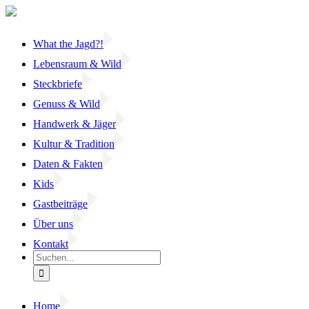
Zum
Inhalt
springen
What the Jagd?!
Lebensraum & Wild
Steckbriefe
Genuss & Wild
Handwerk & Jäger
Kultur & Tradition
Daten & Fakten
Kids
Gastbeiträge
Über uns
Kontakt
Suche
nach:
Home