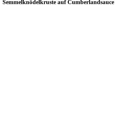
Semmelknödelkruste auf Cumberlandsauce
Zeige
grösseres
Bild