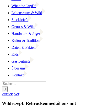
What the Jagd?!
Lebensraum & Wild
Steckbriefe
Genuss & Wild
Handwerk & Jäger
Kultur & Tradition
Daten & Fakten
Kids
Gastbeiträge
Über uns
Kontakt
Suche
nach:
Facebook
YouTube
Instagram
Zurück
Vor
Wildrezept: Rehrückenmedaillons mit