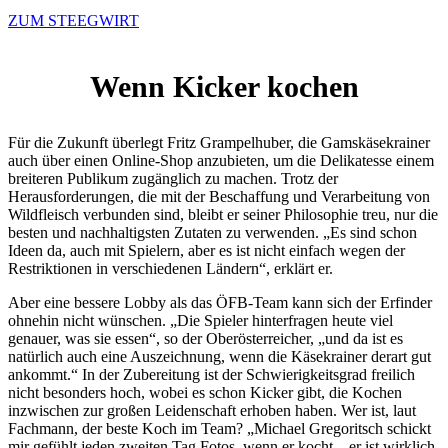
ZUM STEEGWIRT
Wenn Kicker kochen
Für die Zukunft überlegt Fritz Grampelhuber, die Gamskäsekrainer
auch über einen Online-Shop anzubieten, um die Delikatesse einem
breiteren Publikum zugänglich zu machen. Trotz der
Herausforderungen, die mit der Beschaffung und Verarbeitung von
Wildfleisch verbunden sind, bleibt er seiner Philosophie treu, nur die
besten und nachhaltigsten Zutaten zu verwenden. „Es sind schon
Ideen da, auch mit Spielern, aber es ist nicht einfach wegen der
Restriktionen in verschiedenen Ländern“, erklärt er.
Aber eine bessere Lobby als das ÖFB-Team kann sich der Erfinder
ohnehin nicht wünschen. „Die Spieler hinterfragen heute viel
genauer, was sie essen“, so der Oberösterreicher, „und da ist es
natürlich auch eine Auszeichnung, wenn die Käsekrainer derart gut
ankommt.“ In der Zubereitung ist der Schwierigkeitsgrad freilich
nicht besonders hoch, wobei es schon Kicker gibt, die Kochen
inzwischen zur großen Leidenschaft erhoben haben. Wer ist, laut
Fachmann, der beste Koch im Team? „Michael Gregoritsch schickt
mir gefühlt jeden zweiten Tag Fotos, wenn er kocht – er ist wirklich