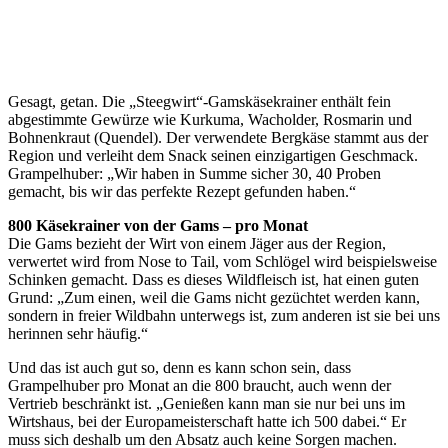
Gesagt, getan. Die „Steegwirt“-Gamskäsekrainer enthält fein
abgestimmte Gewürze wie Kurkuma, Wacholder, Rosmarin und
Bohnenkraut (Quendel). Der verwendete Bergkäse stammt aus der
Region und verleiht dem Snack seinen einzigartigen Geschmack.
Grampelhuber: „Wir haben in Summe sicher 30, 40 Proben
gemacht, bis wir das perfekte Rezept gefunden haben.“
800 Käsekrainer von der Gams – pro Monat
Die Gams bezieht der Wirt von einem Jäger aus der Region,
verwertet wird from Nose to Tail, vom Schlögel wird beispielsweise
Schinken gemacht. Dass es dieses Wildfleisch ist, hat einen guten
Grund: „Zum einen, weil die Gams nicht gezüchtet werden kann,
sondern in freier Wildbahn unterwegs ist, zum anderen ist sie bei uns
herinnen sehr häufig.“
Und das ist auch gut so, denn es kann schon sein, dass
Grampelhuber pro Monat an die 800 braucht, auch wenn der
Vertrieb beschränkt ist. „Genießen kann man sie nur bei uns im
Wirtshaus, bei der Europameisterschaft hatte ich 500 dabei.“ Er
muss sich deshalb um den Absatz auch keine Sorgen machen.