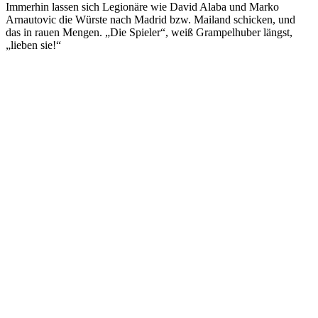
Immerhin lassen sich Legionäre wie David Alaba und Marko
Arnautovic die Würste nach Madrid bzw. Mailand schicken, und
das in rauen Mengen. „Die Spieler“, weiß Grampelhuber längst,
„lieben sie!“
Im „Steegwirt“ wird die Käsekrainer von der Gams mit frisch
geriebenem Kren, Schwarzbeer-Quendel-Senf von der Senferei
ANNAMAX und Hallstatt-Fibel von der Bäckerei Maislinger
serviert.