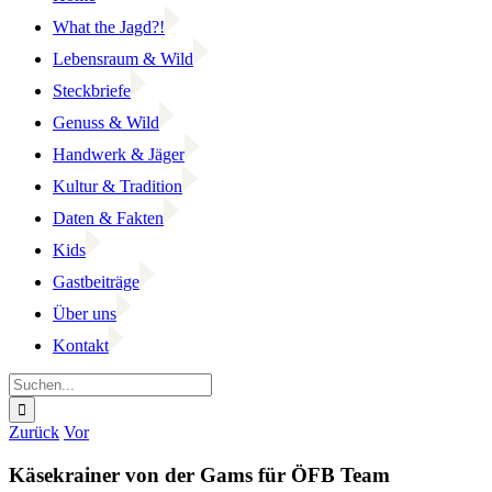
What the Jagd?!
Lebensraum & Wild
Steckbriefe
Genuss & Wild
Handwerk & Jäger
Kultur & Tradition
Daten & Fakten
Kids
Gastbeiträge
Über uns
Kontakt
Suche
nach:
Facebook
YouTube
Instagram
Zurück
Vor
Käsekrainer von der Gams für ÖFB Team