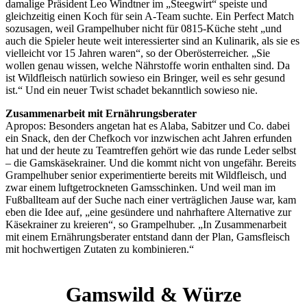
damalige Präsident Leo Windtner im „Steegwirt“ speiste und
gleichzeitig einen Koch für sein A-Team suchte. Ein Perfect Match
sozusagen, weil Grampelhuber nicht für 0815-Küche steht „und
auch die Spieler heute weit interessierter sind an Kulinarik, als sie es
vielleicht vor 15 Jahren waren“, so der Oberösterreicher. „Sie
wollen genau wissen, welche Nährstoffe worin enthalten sind. Da
ist Wildfleisch natürlich sowieso ein Bringer, weil es sehr gesund
ist.“ Und ein neuer Twist schadet bekanntlich sowieso nie.
Zusammenarbeit mit Ernährungsberater
Apropos: Besonders angetan hat es Alaba, Sabitzer und Co. dabei
ein Snack, den der Chefkoch vor inzwischen acht Jahren erfunden
hat und der heute zu Teamtreffen gehört wie das runde Leder selbst
– die Gamskäsekrainer. Und die kommt nicht von ungefähr. Bereits
Grampelhuber senior experimentierte bereits mit Wildfleisch, und
zwar einem luftgetrockneten Gamsschinken. Und weil man im
Fußballteam auf der Suche nach einer verträglichen Jause war, kam
eben die Idee auf, „eine gesündere und nahrhaftere Alternative zur
Käsekrainer zu kreieren“, so Grampelhuber. „In Zusammenarbeit
mit einem Ernährungsberater entstand dann der Plan, Gamsfleisch
mit hochwertigen Zutaten zu kombinieren.“
Gamswild & Würze