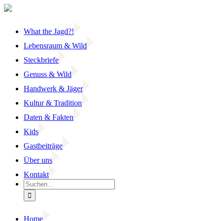
Zum
Inhalt
springen
What the Jagd?!
Lebensraum & Wild
Steckbriefe
Genuss & Wild
Handwerk & Jäger
Kultur & Tradition
Daten & Fakten
Kids
Gastbeiträge
Über uns
Kontakt
Suche
nach:
Home