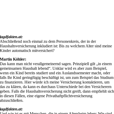
jagdfakten.at:
Abschließend noch einmal zu dem Personenkreis, der in der
Haushaltsversicherung inkludiert ist: Bis zu welchem Alter sind meine
Kinder automatisch mitversichert?
Martin Köhler:
Das kann man nicht verallgemeinernd sagen. Prinzipiell gilt „in einem
gemeinsamen Haushalt lebend“. Unklar wird es aber zum Beispiel,
wenn ein Kind bereits studiert und ein Auslandssemester macht, oder
falls Ihr Kind geringfügig beschäftigt ist, um zum Beispiel das Studium
zu finanzieren. Hier würde ich meine Versicherung kontaktieren, um
das zu klären, da kann es durchaus Unterschiede bei den Versicherern
geben. Falls die Haushaltsversicherung nicht greift, dann empfiehlt sic
in diesen Fällen, eine eigene Privathaftpflichtversicherung
abzuschließen.
jagdfakten.at:
Und wie ist es mit Menschen, die in einem Altersheim leben: Wie sind