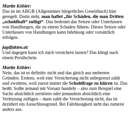
Martin Köhler:
Das ist im ABGB (Allgemeines bürgerliches Gesetzbuch) klar
geregelt. Darin steht,
man haftet „für Schäden, die man Dritten
„schuldhaft“ zufügt“
. Das bedeutet das Setzen oder Unterlassen
von Handlungen, die zu einem Schaden führen. Dieses Setzen oder
Unterlassen von Handlungen kann fahrlässig oder vorsätzlich
erfolgen.
jagdfakten.at:
Und dagegen kann ich mich versichern lassen? Das klingt nach
einem Persilschein.
Martin Köhler:
Nein, das ist es definitiv nicht und das gleich aus mehreren
Gründen. Erstens, weil eine Versicherung nicht unbegrenzt zahlt
und zweitens, weil zuerst immer die
Schuldfrage zu klären
ist. Das
heißt: Sollte jemand mit Vorsatz handeln – also zum Beispiel eine
Sache absichtlich zerstören oder jemandem absichtlich eine
Verletzung zufügen – dann zahlt die Versicherung nicht, das ist
dezidiert ein Ausschlussgrund. Bei Fahrlässigkeit sieht das zumeist
anders aus.
jagdfakten.at:
Wer hat denn in Österreich eigentlich eine Haftpflichtversicherung?