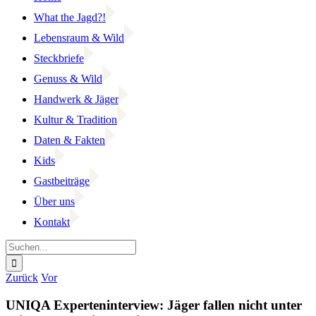
What the Jagd?!
Lebensraum & Wild
Steckbriefe
Genuss & Wild
Handwerk & Jäger
Kultur & Tradition
Daten & Fakten
Kids
Gastbeiträge
Über uns
Kontakt
Suche
nach:
Facebook
YouTube
Instagram
Zurück
Vor
UNIQA Experteninterview: Jäger fallen nicht unter