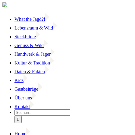
Zum
Inhalt
springen
What the Jagd?!
Lebensraum & Wild
Steckbriefe
Genuss & Wild
Handwerk & Jäger
Kultur & Tradition
Daten & Fakten
Kids
Gastbeiträge
Über uns
Kontakt
Suche
nach:
Home