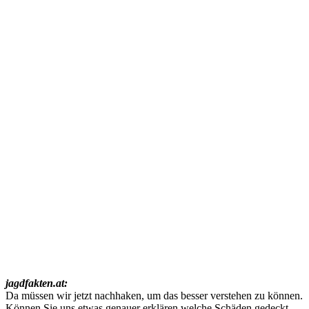
Privathaftpflichtversicherung ins Spiel. Sollten die Schwammerl
erwerbsmäßig gepflückt worden sein, dann braucht es eine Berufs-
oder Betriebshaftpflichtversicherung.
2. Dann prüft die Versicherung, ob der Schadenersatzanspruch zu
Recht gestellt wurde. Das heißt ob laut Gesetz überhaupt ein
Anspruch besteht. Ist das der Fall und besteht auch Deckung aus
dem Versicherungsvertrag (Verschuldensfrage), dann zahlt die
Versicherung. Wurde die Schadensersatzforderung zu Unrecht
gestellt, dann übernimmt die Versicherung die Kosten für die
juristische Vertretung ihrer Kunden.
jagdfakten.at:
Da müssen wir jetzt nachhaken, um das besser verstehen zu können.
Können Sie uns etwas genauer erklären welche Schäden gedeckt