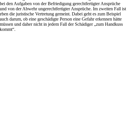
bei den Aufgaben von der Befriedigung gerechtfertigter Ansprüche
und von der Abwehr ungerechtfertigter Ansprüche. Im zweiten Fall ist
eben die juristische Vertretung gemeint. Dabei geht es zum Beispiel
auch darum, ob eine geschädigte Person eine Gefahr erkennen hätte
müssen und daher nicht in jedem Fall der Schädiger „zum Handkuss
kommt“.
Ein einfaches Beispiel – wir bleiben bei den Schwammerln:
Sie brocken Eierschwammerl und irrtümlich erwischen Sie auch
einen Fliegenpilz. Sie geben den Sack mit den Schwammerln einem
Freund, der die Schwammerl verkocht und eine Vergiftung erleidet.
In diesem Fall kann man sicherlich trefflich diskutieren, ob die
konkrete Person den Unterschied zwischen einem Eierschwammerl
und einem giftigen Fliegenpilz hätte erkennen können oder nicht.
Falls ja, dann wäre es unsere Aufgabe den Schadensersatzanspruch
von Ihnen abzuwenden. Es kann aber auch zu einer
Schadensteilung kommen. Ein typischer Fall für Juristen eben.