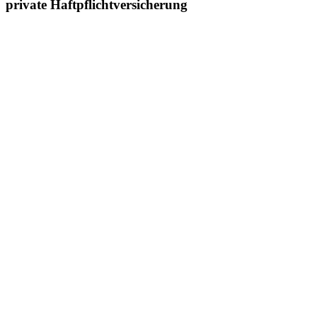
private Haftpflichtversicherung
Zeige
grösseres
Bild