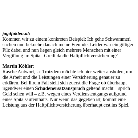
jagdfakten.at:
Kommen wir zu einem konkreten Beispiel: Ich gehe Schwammerl
suchen und bekoche danach meine Freunde. Leider war ein giftiger
Pilz dabei und nun liegen gleich mehrere Menschen mit einer
Vergiftung im Spital. Greift da die Haftpflichtversicherung?
Martin Köhler:
Rasche Antwort, ja. Trotzdem möchte ich hier weiter ausholen, um
die Arbeit und die Leistungen einer Versicherung genauer zu
erklären. Bei Ihrem Fall stellt sich zuerst die Frage ob überhaupt
irgendwer einen
Schadenersatzanspruch
geltend macht – sprich
Geld sehen will – z.B. wegen eines Verdienstentgangs aufgrund
eines Spitalsaufenthalts. Nur wenn das gegeben ist, kommt eine
Leistung aus der Haftpflichtversicherung überhaupt erst ins Spiel.
Sollte also ein Schadensersatzanspruch gestellt werden, dann
passiert von unserer Seite folgendes:
1. Wir prüfen, ob Sie die Schwammerl privat und nicht
erwerbsmäßig gebrockt haben. Nur dann kommt die